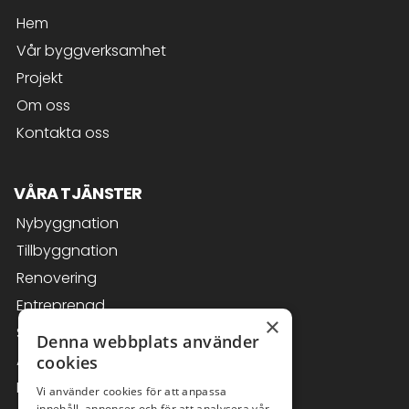
Hem
Vår byggverksamhet
Projekt
Om oss
Kontakta oss
VÅRA TJÄNSTER
Nybyggnation
Tillbyggnation
Renovering
Entreprenad
×
Skadereparationer
Denna webbplats använder
Arkitekttjänster
cookies
Badrumsrenovering
Vi använder cookies för att anpassa
innehåll, annonser och för att analysera vår