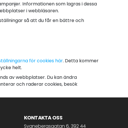
skampanjer. Informationen som lagras i dessa
webbplatser i webbläsaren.
tällningar så att du får en bättre och
tällningarna för cookies här
. Detta kommer
ycke helt.
änds av webbplatser. Du kan ändra
hanterar och raderar cookies, besök
KONTAKTA OSS
Svanebergsgatan 6, 392 44