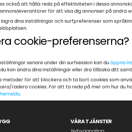
 oss också att hålla reda på effektiviteten i dessa annon
annonsleverantörer för att visa dig annonser på andra 
 lagra dina inställningar och surfpreferenser som språkins
webbplatsen.
lera cookie-preferenserna?
inställningar senare under din surfsession kan du
öppna ins
 kan ändra dina inställningar eller dra tillbaka ditt samt
ka metoder för att blockera och ta bort cookies som anv
ockera/radera cookies. För att ta reda på mer om hur du 
s hemsida
.
BYGG
VÅRA TJÄNSTER
Nybyggnation