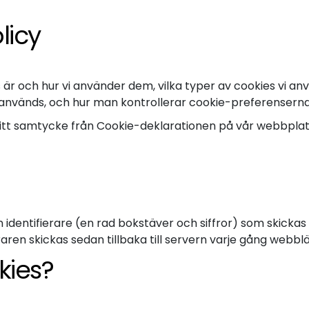
licy
 är och hur vi använder dem, vilka typer av cookies vi an
 används, och hur man kontrollerar cookie-preferenserna
ditt samtycke från Cookie-deklarationen på vår webbplats
 en identifierare (en rad bokstäver och siffror) som skick
aren skickas sedan tillbaka till servern varje gång webb
kies?