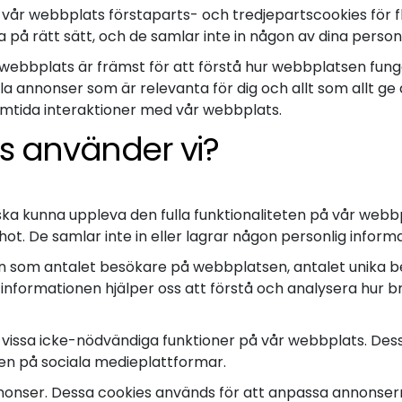
 vår webbplats förstaparts- och tredjepartscookies för f
å rätt sätt, och de samlar inte in någon av dina personli
ebbplats är främst för att förstå hur webbplatsen fung
hålla annonser som är relevanta för dig och allt som allt 
ramtida interaktioner med vår webbplats.
es använder vi?
 ska kunna uppleva den fulla funktionaliteten på vår webbp
t. De samlar inte in eller lagrar någon personlig informa
on som antalet besökare på webbplatsen, antalet unika b
är informationen hjälper oss att förstå och analysera hur
vissa icke-nödvändiga funktioner på vår webbplats. Dessa
sen på sociala medieplattformar.
onser. Dessa cookies används för att anpassa annonserna 