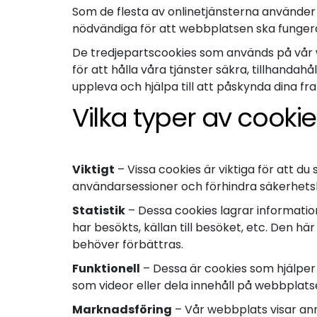
Som de flesta av onlinetjänsterna använder
nödvändiga för att webbplatsen ska fungera p
De tredjepartscookies som används på vår w
för att hålla våra tjänster säkra, tillhanda
uppleva och hjälpa till att påskynda dina f
Vilka typer av cooki
Viktigt
– Vissa cookies är viktiga för att du
användarsessioner och förhindra säkerhetsho
Statistik
– Dessa cookies lagrar informati
har besökts, källan till besöket, etc. Den h
behöver förbättras.
Funktionell
– Dessa är cookies som hjälper 
som videor eller dela innehåll på webbplat
Marknadsföring
– Vår webbplats visar ann