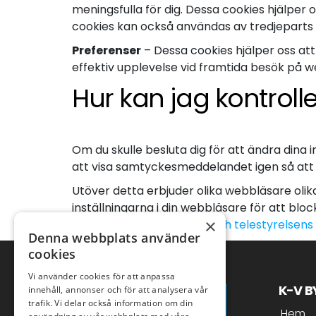
meningsfulla för dig. Dessa cookies hjälper
cookies kan också användas av tredjeparts 
Preferenser
– Dessa cookies hjälper oss att
effektiv upplevelse vid framtida besök på 
Hur kan jag kontrol
Om du skulle besluta dig för att ändra dina 
att visa samtyckesmeddelandet igen så att du
Utöver detta erbjuder olika webbläsare oli
inställningarna i din webbläsare för att bl
×
Wikipedia.org
eller
Post- och telestyrelsen
Denna webbplats använder
cookies
Vi använder cookies för att anpassa
K-V 
innehåll, annonser och för att analysera vår
trafik. Vi delar också information om din
Hem